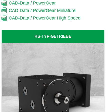
CAD-Data / PowerGear
CAD-Data / PowerGear Miniature
CAD-Data / PowerGear High Speed
HS-TYP-GETRIEBE