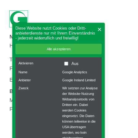
×
Diese Web­site nutzt Cookies oder Dritt­
anbieter­dienste nur mit Ihrem Ein­verständnis
Nidec Graessner Austria GmbH
- jeder­zeit wider­ruflich und frei­willig!
Hirschstettner Str. 19 /O/B0103, 1220 Wien
Alle akzeptieren
Telefon:
+43 1 6992430-0
Aktivieren
Aus
Fax:
+43 1 6992430-20
Name
Google Analytics
info@nidec.at
Email:
Anbieter
Google Ireland Limited
Zweck
Wir setzten zur Analyse
Bürozeiten:
der Website-Nutzung
Webanalysetools von
Montag - Donnerstag:
8:30 - 17:00
Dritten ein. Dabei
Freitag:
8:30 - 13:00
werden Cookies
eingesetzt. Die Daten
können teilweise in die
USA übertragen
werden, wo kein